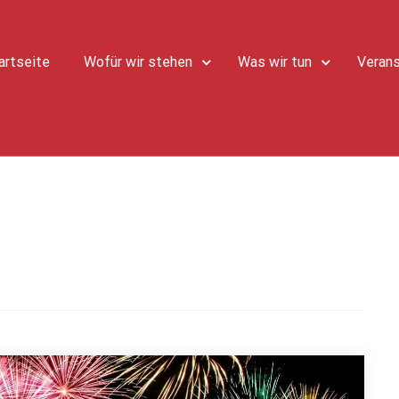
artseite
Wofür wir stehen
Was wir tun
Verans