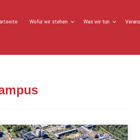
artseite
Wofür wir stehen
Was wir tun
Verans
Campus