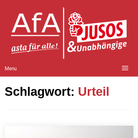
Skip
to
content
Die linke Bündnisliste an der Uni Bremen
AStA für Alle (AfA) – Jusos und Unabhängige!
Menu
Schlagwort:
Urteil