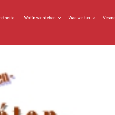
artseite
Wofür wir stehen
Was wir tun
Verans